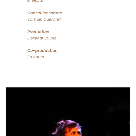
Er Nesto
Conseiller sonore
Samuel Guerand
Production
Collectif 36 bis
Co-production
En cours