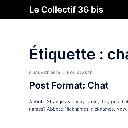
Aller
Le Collectif 36 bis
au
contenu
Étiquette :
ch
8 JANVIER 2010
NON CLASSÉ
Post Format: Chat
Abbott: Strange as it may seem, they give ba
names? Abbott: Nicknames, nicknames. Now,