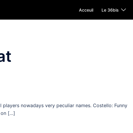
Acceuil
Le 36bis
at
ll players nowadays very peculiar names. Costello: Funny
 on […]