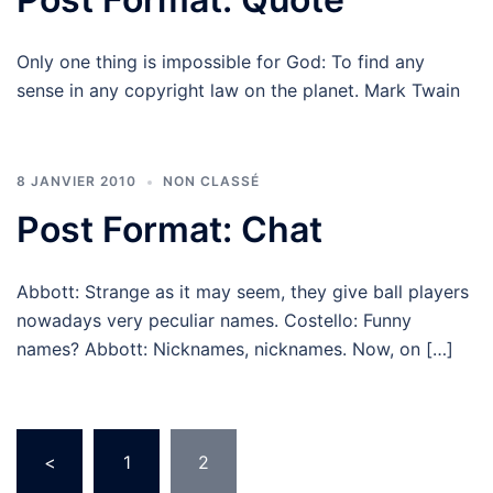
Only one thing is impossible for God: To find any
sense in any copyright law on the planet. Mark Twain
8 JANVIER 2010
NON CLASSÉ
Post Format: Chat
Abbott: Strange as it may seem, they give ball players
nowadays very peculiar names. Costello: Funny
names? Abbott: Nicknames, nicknames. Now, on […]
Pagination
<
1
2
des