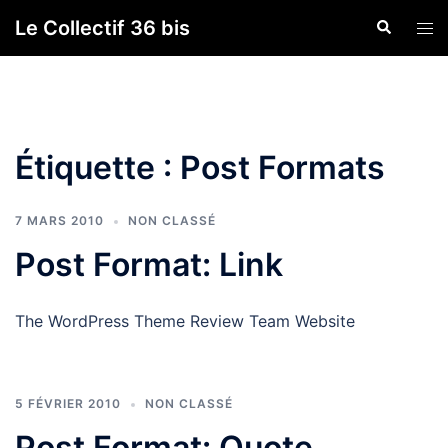
Aller
Le Collectif 36 bis
Recherche
Ouvr
au
le
contenu
men
Étiquette :
Post Formats
7 MARS 2010
NON CLASSÉ
Post Format: Link
The WordPress Theme Review Team Website
5 FÉVRIER 2010
NON CLASSÉ
Post Format: Quote