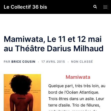
Aller
Le Collectif 36 bis
Recherche
Ouvr
au
le
contenu
men
Mamiwata, Le 11 et 12 mai
au Théâtre Darius Milhaud
PAR
BRICE COUSIN
17 AVRIL 2015
NON CLASSÉ
Mamiwata
Quelque part, très très loin, au
bord de l’Océan Atlantique.
Trois êtres dans un asile. Leur
terre d’asile. Trio de fêlures,