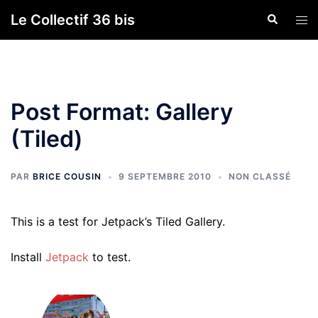
Aller
Le Collectif 36 bis
Recherche
Ouvr
au
le
contenu
men
Post Format: Gallery
(Tiled)
PAR
BRICE COUSIN
9 SEPTEMBRE 2010
NON CLASSÉ
This is a test for Jetpack’s Tiled Gallery.
Install
Jetpack
to test.